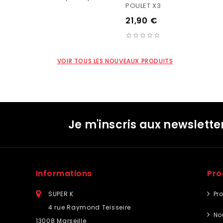
POULET X3
21,90 €
VOIR TOUS LES NOUVEAUX PRODUITS
Je m'inscris aux newslette
Informations
Pro
SUPER K
Pr
4 rue Raymond Teisseire
No
13008 Marseille