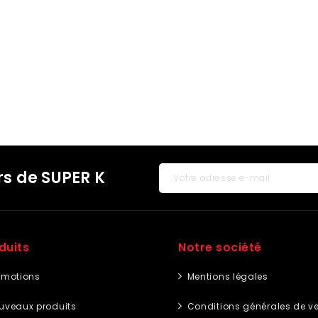
rs de SUPER K
duits
Notre société
omotions
Mentions légales
uveaux produits
Conditions générales de v